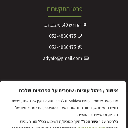
פרטי התקשרות
החורש 49, משגב דב
052-4886475
052-4886475
adyafo@gmail.com
מדיניות הפרטיות
אישור / ניהול עוגיות: שומרים על הפרטיות שלכם
אנו עושים שימוש בעוגיות (Cookies) לצורך תפעול תקין של האתר, שיפור
חוויית המשתמש, ניתוח התנהגות ומעקב סטטיסטי, התאמה אישית של
תכנים, וקמפיינים פרסומיים.
אדניות יפו © 2023
בלחיצה על
"אשר הכל"
הינך מסכים/ה לשימוש בכלל סוגי העוגיות