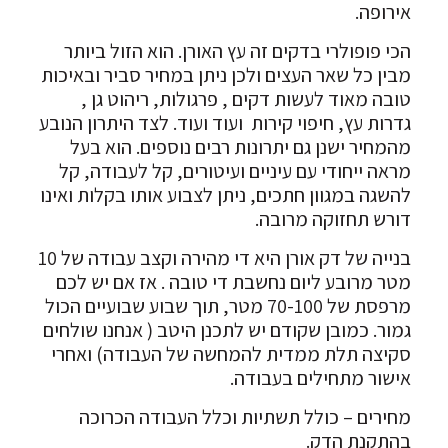
אירופה.
הכי פופולרי בדקים זה עץ האורן. הוא הזול ביותר
מבין כל שאר העצים ולכן ניתן במחיר סביר ובאיכות
טובה מאוד לעשות דקים , פרגולות, ריהוט גן ,
גדרות עץ, חיפוי קירות ועוד ועוד. לצד היתרון הנובע
מהמחיר ישנן גם יתרונות רבים נוספים. הוא בעל
מראה ייחודי עם עיניים ועיטורים, קל לעבודה, קל
להשגה במגוון חתכים, ניתן לצבוע אותו בקלות ואינו
דורש תחזוקה מרובה.
בנייה של דק אורן היא די מהירה וקצב עבודה של 10
מטר מרובע ליום נחשבת די טובה . אז אם יש לכם
מרפסת של 70-100 מטר, תוך שבוע שבועיים הכול
גמור. כמובן שקודם יש לתכנן היטב ( אנחנו שולחים
סקיצה תלת ממדית להמחשה של העבודה) ואחרי
אישור מתחילים בעבודה.
מחירים – כולל תשתיות וכלל העבודה הכרוכה
בהתקנת הדק.