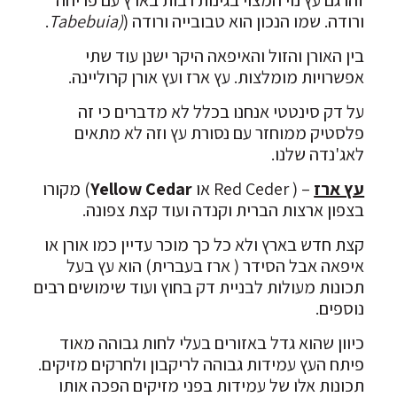
זהו גם עץ נוי המצוי בגינות רבות בארץ עם פריחה
ורודה. שמו הנכון הוא טבובייה ורודה (
(Tabebuia
.
בין האורן והזול והאיפאה היקר ישנן עוד שתי
אפשרויות מומלצות. עץ ארז ועץ אורן קרוליינה.
על דק סינטטי אנחנו בכלל לא מדברים כי זה
פלסטיק ממוחזר עם נסורת עץ וזה לא מתאים
לאג'נדה שלנו.
עץ ארז
– ( Red Ceder או
Yellow Cedar
) מקורו
בצפון ארצות הברית וקנדה ועוד קצת צפונה.
קצת חדש בארץ ולא כל כך מוכר עדיין כמו אורן או
איפאה אבל הסידר ( ארז בעברית) הוא עץ בעל
תכונות מעולות לבניית דק בחוץ ועוד שימושים רבים
נוספים.
כיוון שהוא גדל באזורים בעלי לחות גבוהה מאוד
פיתח העץ עמידות גבוהה לריקבון ולחרקים מזיקים.
תכונות אלו של עמידות בפני מזיקים הפכה אותו