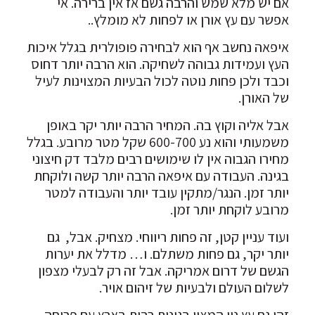
אם יש מלא שמש והרבה גשם אז אין ברירה. אי
אפשר עם עץ אורן או לפחות לא מומלץ..
איפאה נחשב אף הוא לבחירה פופולרית בגלל איכות
העץ ועמידות גבוהה לשחיקה. הוא הרבה יותר דחוס
וכבד ולכן פחות נוטה לכול הבעיות המצוינות לעיל
של האורן.
אבל אליה וקוץ בה. המחיר הרבה יותר יקר באופן
משמעותי והוא נע 600-700 שקל מטר מרובע. בגלל
מחירו הגבוה אין לו שימושים רבים מלבד דק חיצוני
בגינה. העבודה עם איפאה הרבה יותר קשה ולוקחת
יותר זמן. הנגר/מתקין עובד יותר והעבודה למטר
מרובע לוקחת יותר זמן.
ועוד עניין קטן, זה פחות ריווחי. מצחיק. אבל, גם
יותר יקר, גם פחות משתלם. ו… מדלל את יערות
הגשם של דרום אמריקה. אבל זה רק לבעלי מצפון
לשלום העולם ולבעיות של זיהום אויר.